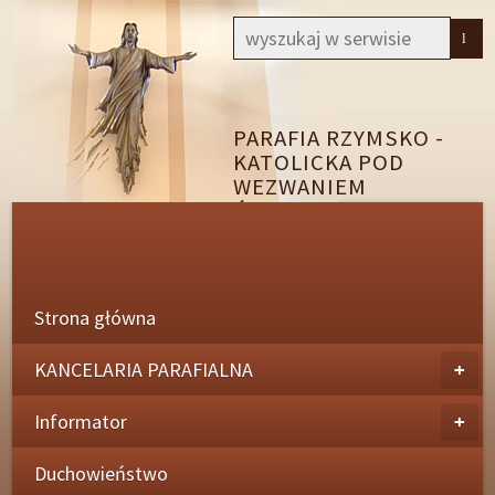
PARAFIA RZYMSKO -
KATOLICKA POD
WEZWANIEM
ŚW. AP. PIOTRA I
PAWŁA
W WYSOKIEM
MAZOWIECKIEM
Strona główna
KANCELARIA PARAFIALNA
+
Informator
+
Duchowieństwo